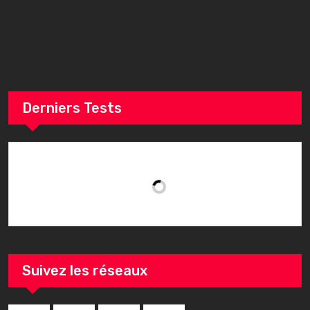
u
r
Derniers Tests
Suivez les réseaux