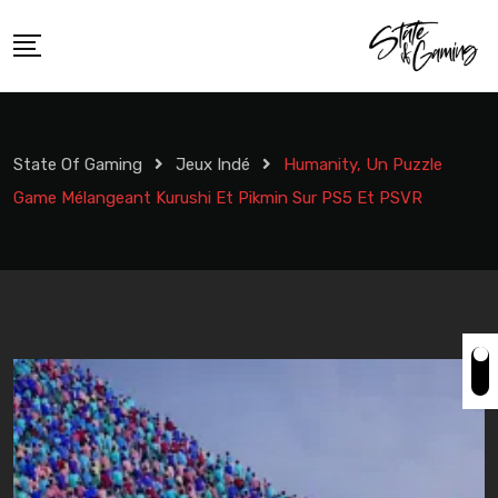
Skip
to
content
State Of Gaming
Jeux Indé
Humanity, Un Puzzle
Game Mélangeant Kurushi Et Pikmin Sur PS5 Et PSVR