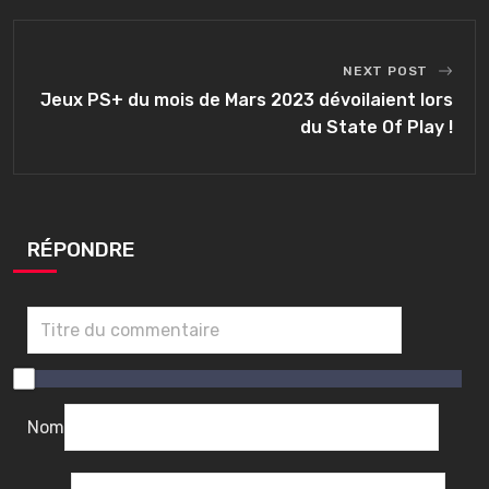
NEXT POST
Jeux PS+ du mois de Mars 2023 dévoilaient lors
du State Of Play !
RÉPONDRE
0
/
1
Nom
0