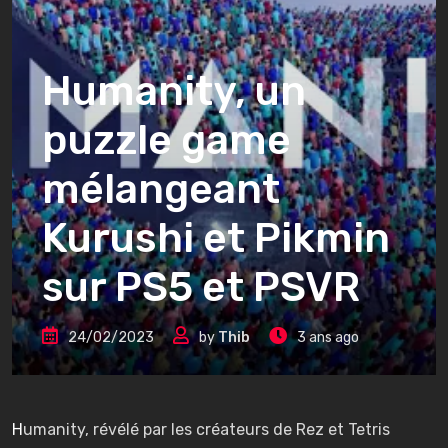
Humanity, un
puzzle game
mélangeant
Kurushi et Pikmin
sur PS5 et PSVR
24/02/2023
by
Thib
3 ans ago
Humanity, révélé par les créateurs de Rez et Tetris