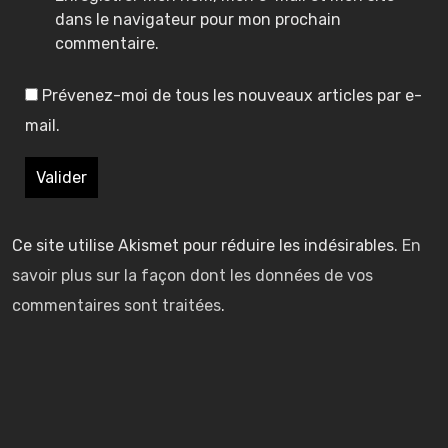
o
o
t
dans le navigateur pour mon prochain
f
f
o
o
commentaire.
i
n
n
n
Prévenez-moi de tous les nouveaux articles par e-
t
t
d
d
s
mail.
h
h
:
:
d
u
u
é
l
l
b
h
h
7
7
a
u
u
F
F
r
Ce site utilise Akismet pour réduire les indésirables.
En
e
e
i
i
q
savoir plus sur la façon dont les données de vos
s
s
r
r
u
commentaires sont traitées
.
t
t
s
s
e
d
d
t
t
n
i
i
L
L
t
s
s
i
i
c
p
p
g
g
h