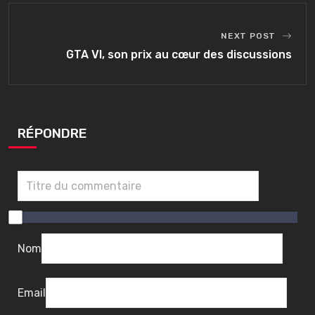
NEXT POST
GTA VI, son prix au cœur des discussions
RÉPONDRE
0
/
1
Nom
0
Email