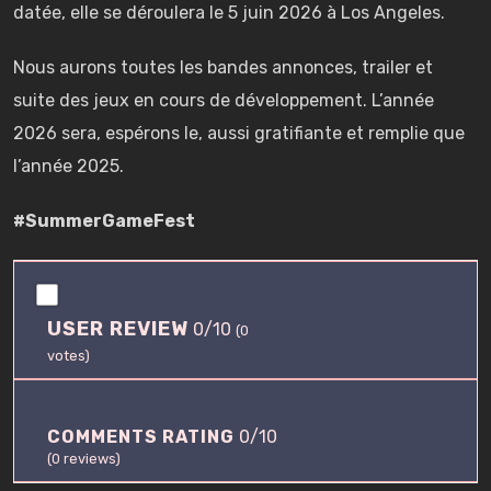
datée, elle se déroulera le 5 juin 2026 à Los Angeles.
Nous aurons toutes les bandes annonces, trailer et
suite des jeux en cours de développement. L’année
2026 sera, espérons le, aussi gratifiante et remplie que
l’année 2025.
#SummerGameFest
0
.
USER REVIEW
0/10
0
(
0
/
votes)
1
0
COMMENTS RATING
0/10
(
0
reviews)