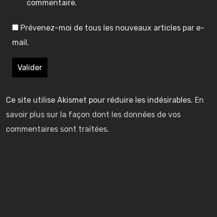
f
f
o
o
commentaire.
i
n
n
n
Prévenez-moi de tous les nouveaux articles par e-
t
t
d
d
s
mail.
h
h
:
:
d
u
u
é
l
l
b
h
h
7
7
a
u
u
F
F
r
Ce site utilise Akismet pour réduire les indésirables.
En
e
e
i
i
q
savoir plus sur la façon dont les données de vos
s
s
r
r
u
commentaires sont traitées
.
t
t
s
s
e
d
d
t
t
n
i
i
L
L
t
s
s
i
i
c
p
p
g
g
h
o
o
h
h
e