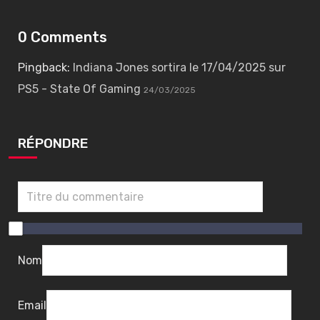
0 Comments
Pingback:
Indiana Jones sortira le 17/04/2025 sur
PS5 - State Of Gaming
24/03/2025
RÉPONDRE
0
/
1
2
Nom
0
2
2
0
0
a
Email
r