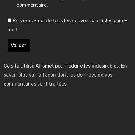
7
7
i
i
commentaire.
f
F
F
e
e
e
i
i
Prévenez-moi de tous les nouveaux articles par e-
r
r
r
–
–
mail.
d
s
s
e
t
t
e
e
L
L
s
s
e
i
i
t
t
Ce site utilise Akismet pour réduire les indésirables.
En
t
g
g
s
s
savoir plus sur la façon dont les données de vos
u
h
h
u
u
r
commentaires sont traitées
.
t
t
r
r
n
a
l
a
r
r
i