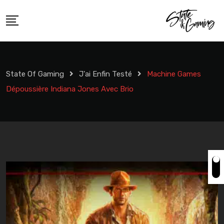
Skip
to
content
State Of Gaming
J'ai Enfin Testé
Machine Games
Dépoussière Indiana Jones Avec Brio