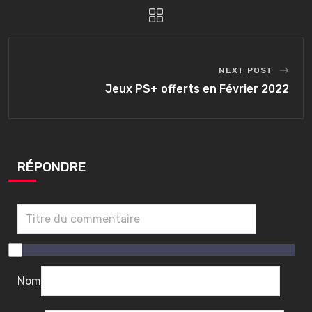
NEXT POST
Jeux PS+ offerts en Février 2022
RÉPONDRE
0
/
1
Nom
0