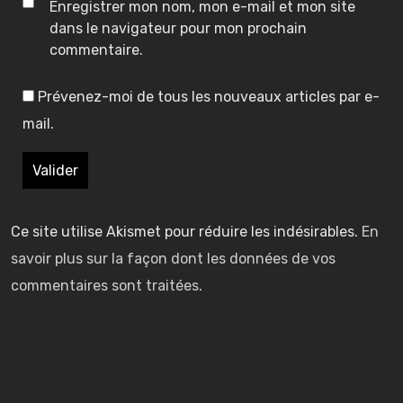
r
r
Enregistrer mon nom, mon e-mail et mon site
i
i
dans le navigateur pour mon prochain
commentaire.
e
e
Prévenez-moi de tous les nouveaux articles par e-
s
s
mail.
t
t
I
I
I
r
r
e
e
d
d
u
u
Ce site utilise Akismet pour réduire les indésirables.
En
g
g
savoir plus sur la façon dont les données de vos
(
(
(
a
a
commentaires sont traitées
.
)
)
)
i
i
n
n
–
g
g