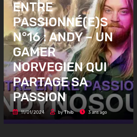
ENTRE
PASSIONNÉ(E)S
N°16 : ANDY – UN
GAMER
NORVEGIEN QUI
PARTAGE SA
PASSION
11/01/2024
by
Thib
3 ans ago