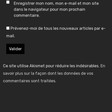
r
r
Enregistrer mon nom, mon e-mail et mon site
i
i
dans le navigateur pour mon prochain
commentaire.
e
e
Prévenez-moi de tous les nouveaux articles par e-
s
s
mail.
t
t
I
I
I
r
r
e
e
d
d
u
u
Ce site utilise Akismet pour réduire les indésirables.
En
g
g
savoir plus sur la façon dont les données de vos
(
(
(
a
a
commentaires sont traitées
.
)
)
)
i
i
n
n
–
g
g