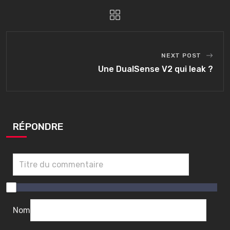
NEXT POST
Une DualSense V2 qui leak ?
RÉPONDRE
0
/
1
Nom
0