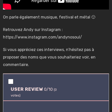
On parle également musique, festival et métal 🙂
Retrouvez Andy sur Instagram :
https://www.instagram.com/andynosoul/
Si vous appréciez ces interviews, n’hésitez pas à
proposer des noms que vous souhaiteriez voir, en
commentaire.
0
.
USER REVIEW
0/10
0
(
0
/
votes)
1
0