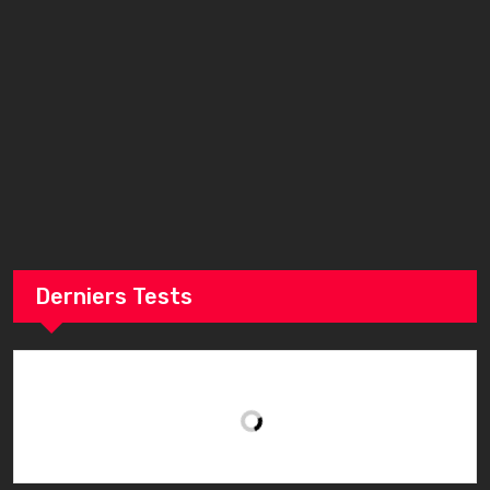
n
n
g
g
Derniers Tests