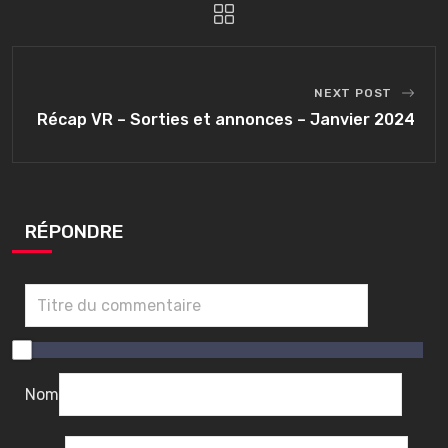
NEXT POST
Récap VR – Sorties et annonces – Janvier 2024
RÉPONDRE
0
/
1
Nom
0