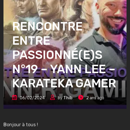
RENCONTRE
ENTRE
PASSIONNÉ(E)S
N°19 – YANN LEE –
KARATEKA GAMER
06/02/2024
by
Thib
2 ans ago
Bonjour à tous !