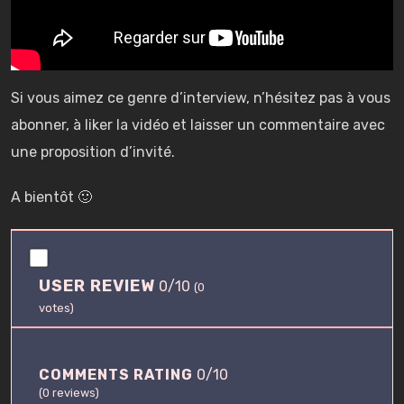
Si vous aimez ce genre d’interview, n’hésitez pas à vous
abonner, à liker la vidéo et laisser un commentaire avec
une proposition d’invité.
A bientôt 🙂
0
.
USER REVIEW
0/10
0
(
0
/
votes)
1
0
COMMENTS RATING
0/10
(
0
reviews)