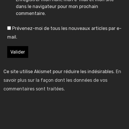
i
i
dans le navigateur pour mon prochain
commentaire.
e
e
Prévenez-moi de tous les nouveaux articles par e-
s
s
mail.
t
t
I
I
I
r
r
e
e
d
d
u
u
Ce site utilise Akismet pour réduire les indésirables.
En
g
g
savoir plus sur la façon dont les données de vos
(
(
(
a
a
commentaires sont traitées
.
)
)
)
i
i
n
n
–
g
g
°
°
a
a