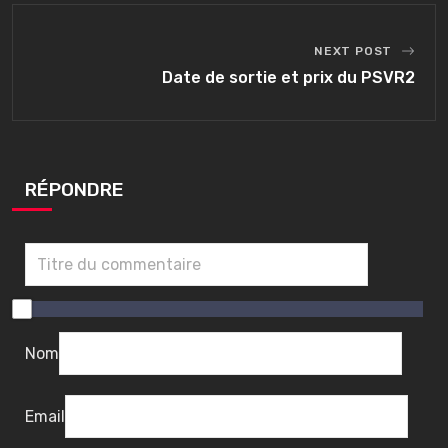
NEXT POST
Date de sortie et prix du PSVR2
RÉPONDRE
0
/
1
Nom
0
Email