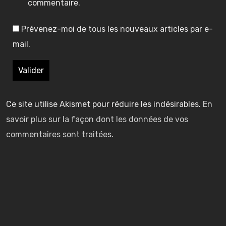
f
f
o
o
commentaire.
i
n
n
n
Prévenez-moi de tous les nouveaux articles par e-
t
t
d
d
s
mail.
h
h
:
:
d
u
u
é
l
l
b
h
h
7
7
a
u
u
F
F
r
Ce site utilise Akismet pour réduire les indésirables.
En
e
e
i
i
q
savoir plus sur la façon dont les données de vos
s
s
r
r
u
commentaires sont traitées
.
t
t
s
s
e
d
d
t
t
n
i
i
L
L
t
s
s
i
i
c
p
p
g
g
h
o
o
h
h
e