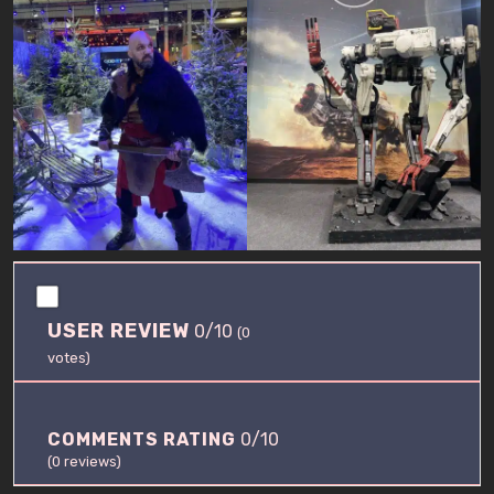
0
.
USER REVIEW
0/10
0
(
0
/
votes)
1
0
COMMENTS RATING
0/10
(
0
reviews)