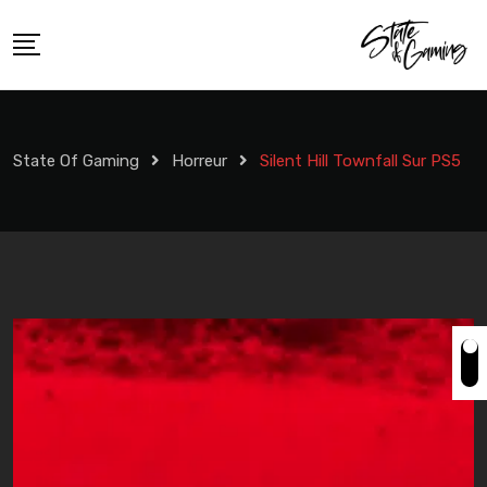
Skip
to
content
State Of Gaming
Horreur
Silent Hill Townfall Sur PS5