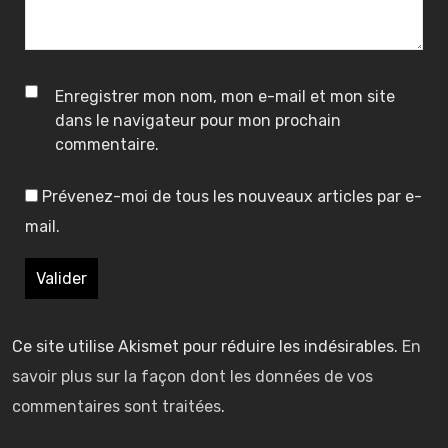
a
a
s
e
e
e
e
r
n
n
s
s
é
Enregistrer mon nom, mon e-mail et mon site
o
o
t
dans le navigateur pour mon prochain
f
f
o
o
commentaire.
i
n
n
n
Prévenez-moi de tous les nouveaux articles par e-
t
t
d
d
s
mail.
h
h
:
:
d
u
u
é
l
l
b
h
h
7
7
a
u
u
F
F
r
Ce site utilise Akismet pour réduire les indésirables.
En
e
e
i
i
q
savoir plus sur la façon dont les données de vos
s
s
r
r
u
commentaires sont traitées
.
t
t
s
s
e