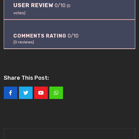
.
USER REVIEW
0/10
0
(
0
/
votes)
1
0
COMMENTS RATING
0/10
(
0
reviews)
Share This Post:
Youtube
Whatsapp