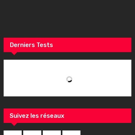
3
3
3
3
Derniers Tests
Suivez les réseaux