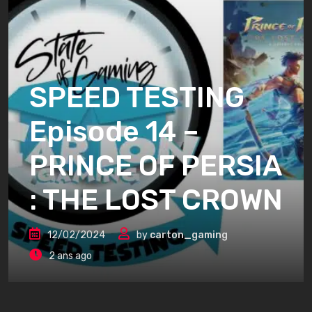
SPEED TESTING
Episode 14 –
PRINCE OF PERSIA
: THE LOST CROWN
12/02/2024
by
carton_gaming
2 ans ago