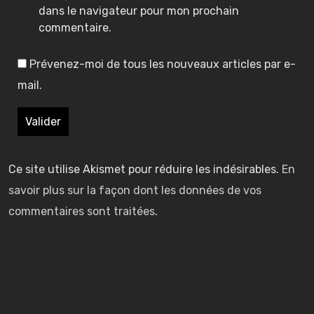
dans le navigateur pour mon prochain
commentaire.
p
p
p
p
p
Prévenez-moi de tous les nouveaux articles par e-
i
i
i
i
i
s
s
s
s
s
mail.
o
o
o
o
o
d
d
d
d
d
e
e
e
e
e
3
3
3
Ce site utilise Akismet pour réduire les indésirables.
En
savoir plus sur la façon dont les données de vos
–
–
–
–
–
commentaires sont traitées
.
l
h
l
l
h
a
e
u
a
e
i
e
i
r
r