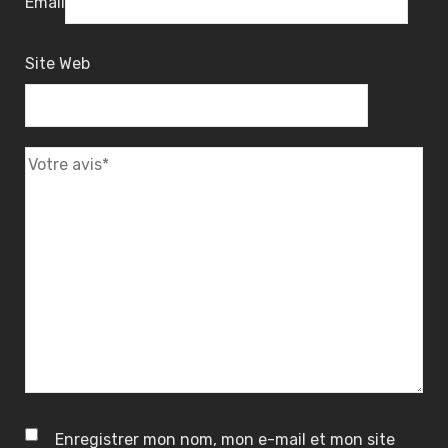
Email
Site Web
3
0
1
3
0
I
I
I
I
I
Enregistrer mon nom, mon e-mail et mon site