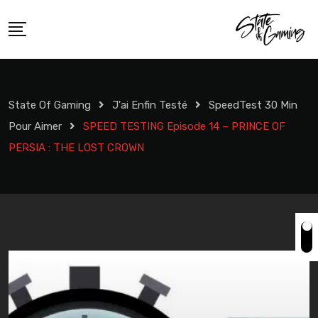
Skip
to
content
State Of Gaming
J'ai Enfin Testé
SpeedTest 30 Min
Pour Aimer
SPEED TESTING Episode 14 – PRINCE OF
PERSIA : THE LOST CROWN