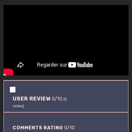
0
.
USER REVIEW
0/10
0
(
0
/
votes)
1
0
COMMENTS RATING
0/10