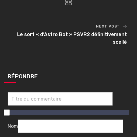
NEXT POST
Le sort « d’Astro Bot » PSVR2 définitivement
scellé
RÉPONDRE
0
/
1
Nom
0