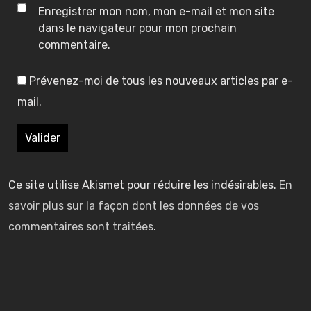
r
r
Enregistrer mon nom, mon e-mail et mon site
i
i
dans le navigateur pour mon prochain
commentaire.
e
e
Prévenez-moi de tous les nouveaux articles par e-
s
s
mail.
t
t
I
I
I
r
r
e
e
d
d
u
u
Ce site utilise Akismet pour réduire les indésirables.
En
g
g
savoir plus sur la façon dont les données de vos
(
(
(
a
a
commentaires sont traitées
.
)
)
)
i
i
n
n
–
g
g