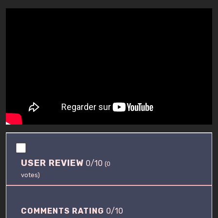
0
.
USER REVIEW
0/10
0
(
0
/
votes)
1
0
COMMENTS RATING
0/10