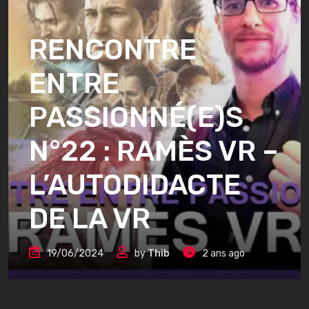
RENCONTRE
ENTRE
PASSIONNÉ(E)S
N°22 : RAMÈS VR –
L’AUTODIDACTE
DE LA VR
19/06/2024
by
Thib
2 ans ago