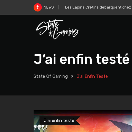
Skip
The Mound: Omen of Cthulhu est disp
NEWS
to
content
J’ai enfin testé
State Of Gaming
J'ai Enfin Testé
J'ai enfin testé