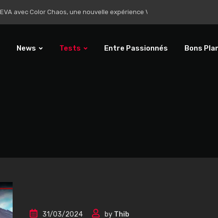
onible sur PC, PS5 et Xbox Series X|S
News
Tests
Entre Passionnés
Bons Pla
31/03/2024
by
Thib